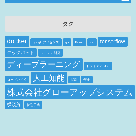
タグ
docker
tensorflow
googleアドセンス
gs
Keras
ski
クックパッド
システム開発
ディープラーニング
トライアスロン
人工知能
ロードバイク
就活
年金
株式会社グローアップシステム
横須賀
特別手当