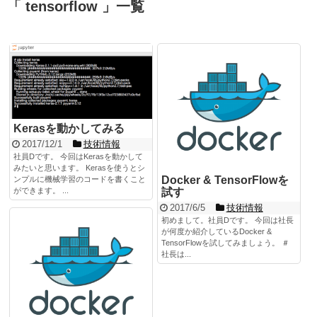
「 tensorflow 」一覧
Kerasを動かしてみる
2017/12/1
技術情報
社員Dです。 今回はKerasを動かして
みたいと思います。 Kerasを使うとシ
Docker & TensorFlowを
ンプルに機械学習のコードを書くこと
試す
ができます。 ...
2017/6/5
技術情報
初めまして。社員Dです。 今回は社長
が何度か紹介しているDocker &
TensorFlowを試してみましょう。 ＃
社長は...