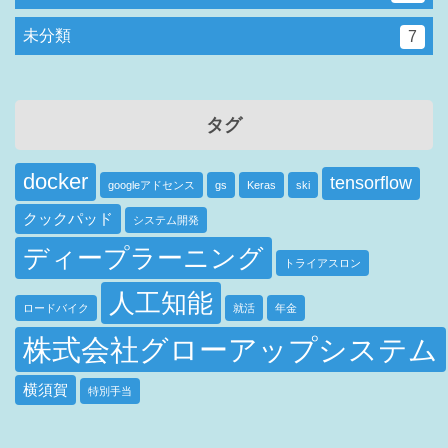
未分類
7
タグ
docker
tensorflow
googleアドセンス
gs
Keras
ski
クックパッド
システム開発
ディープラーニング
トライアスロン
人工知能
ロードバイク
就活
年金
株式会社グローアップシステム
横須賀
特別手当