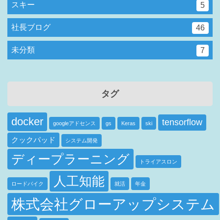
スキー
5
社長ブログ
46
未分類
7
タグ
docker
tensorflow
googleアドセンス
gs
Keras
ski
クックパッド
システム開発
ディープラーニング
トライアスロン
人工知能
ロードバイク
就活
年金
株式会社グローアップシステム