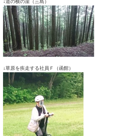
↓道の横の崖（三島）
↓草原を疾走する社員Ｆ（函館）