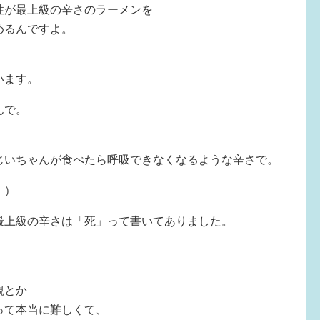
性が最上級の辛さのラーメンを
めるんですよ。
います。
んで。
じいちゃんが食べたら呼吸できなくなるような辛さで。
！）
最上級の辛さは「死」って書いてありました。
、
観とか
って本当に難しくて、