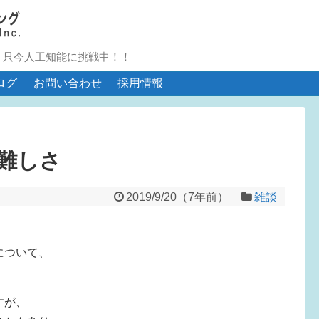
。只今人工知能に挑戦中！！
ログ
お問い合わせ
採用情報
難しさ
2019/9/20
（
7年前
）
雑談
について、
すが、