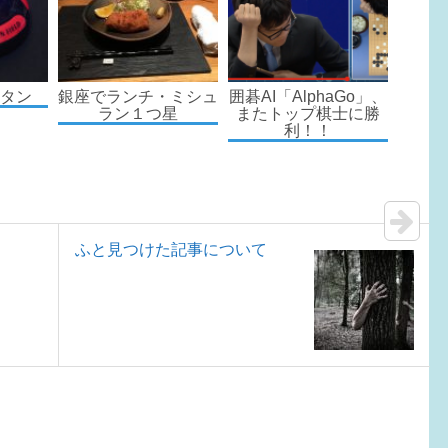
タン
銀座でランチ・ミシュ
囲碁AI「AlphaGo」、
ラン１つ星
またトップ棋士に勝
利！！
ふと見つけた記事について