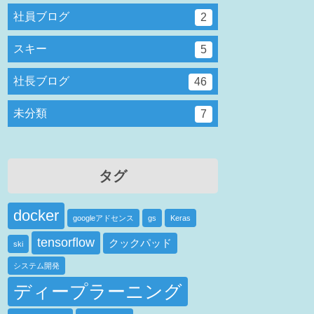
社員ブログ
2
スキー
5
社長ブログ
46
未分類
7
タグ
docker
googleアドセンス
gs
Keras
tensorflow
クックパッド
ski
システム開発
ディープラーニング