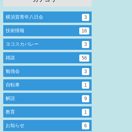
横須賀青年八日会
3
技術情報
16
ヨコスカバレー
3
雑談
56
勉強会
3
自転車
1
解説
9
教育
1
お知らせ
6